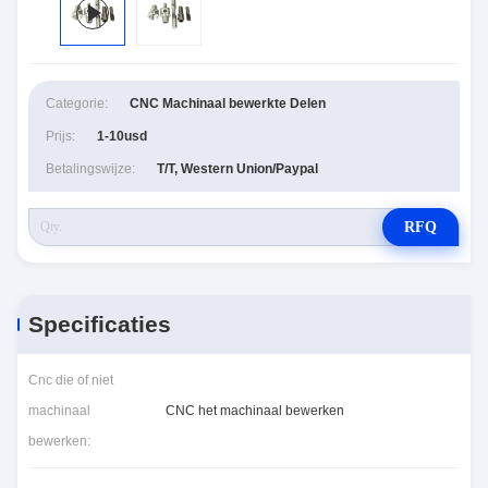
Categorie:
CNC Machinaal bewerkte Delen
Prijs:
1-10usd
Betalingswijze:
T/T, Western Union/Paypal
RFQ
Specificaties
Cnc die of niet
machinaal
CNC het machinaal bewerken
bewerken: