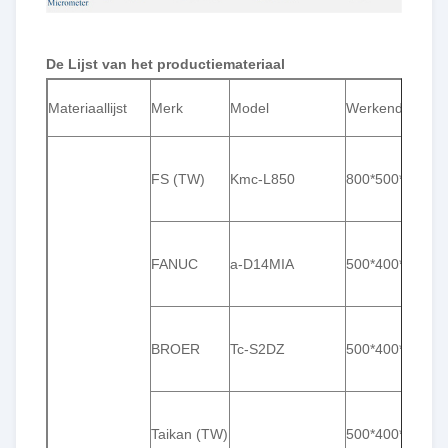
De Lijst van het productiemateriaal
Materiaallijst
Merk
Model
Werkend Spoor
FS (TW)
Kmc-L850
800*500*500
FANUC
a-D14MIA
500*400*330
BROER
Tc-S2DZ
500*400*300
Taikan (TW)
500*400*300