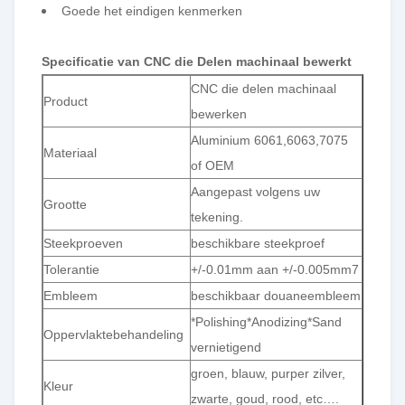
Goede het eindigen kenmerken
Specificatie van CNC die Delen machinaal bewerkt
CNC die delen machinaal
Product
bewerken
Aluminium 6061,6063,7075
Materiaal
of OEM
Aangepast volgens uw
Grootte
tekening.
Steekproeven
beschikbare steekproef
Tolerantie
+/-0.01mm aan +/-0.005mm7
Embleem
beschikbaar douaneembleem
*Polishing*Anodizing*Sand
Oppervlaktebehandeling
vernietigend
groen, blauw, purper zilver,
Kleur
zwarte, goud, rood, etc….