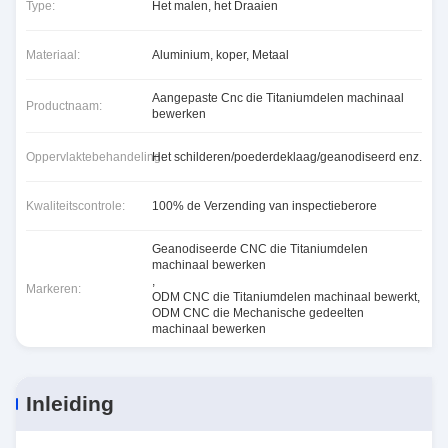
Type:
Het malen, het Draaien
Materiaal:
Aluminium, koper, Metaal
Aangepaste Cnc die Titaniumdelen machinaal
Productnaam:
bewerken
Oppervlaktebehandeling:
Het schilderen/poederdeklaag/geanodiseerd enz.
Kwaliteitscontrole:
100% de Verzending van inspectieberore
Geanodiseerde CNC die Titaniumdelen
machinaal bewerken
,
Markeren:
ODM CNC die Titaniumdelen machinaal bewerkt
,
ODM CNC die Mechanische gedeelten
machinaal bewerken
Inleiding