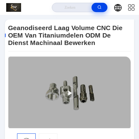
Thuis
>
Producten
>
CNC Machinaal Bewerkte Delen
>
Geanodiseerd
Laag Volume CNC Die OEM Van Titaniumdelen ODM De Dienst Machinaal
Geanodiseerd Laag Volume CNC Die
Bewerken
OEM Van Titaniumdelen ODM De
Dienst Machinaal Bewerken