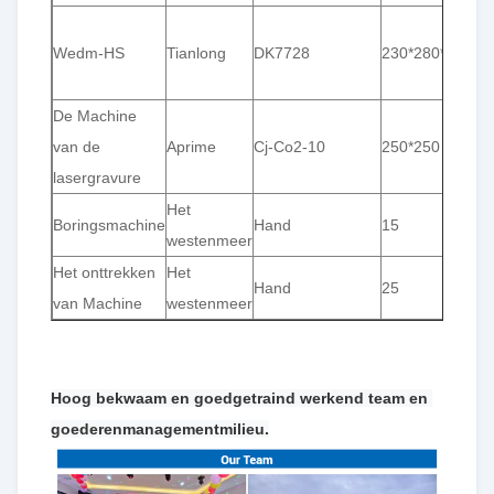
Wedm-HS
Tianlong
DK7728
230*280*400
De Machine
van de
Aprime
Cj-Co2-10
250*250
lasergravure
Het
Boringsmachine
Hand
15
westenmeer
Het onttrekken
Het
Hand
25
van Machine
westenmeer
Hoog bekwaam en goedgetraind werkend team en 
goederenmanagementmilieu.