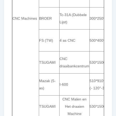
Tc-31A (Dubbele
CNC Machines
BROER
300*250*350
Lijst)
FS (TW)
4 as CNC
500*400*300
CNC
TSUGAMI
530*1500
draaibankcentrum
Mazak (5-
510*910*510*36
I-600
as)
(- 120°-30°)
CNC Malen en
TSUGAMI
Het draaien
530*1500
Machine