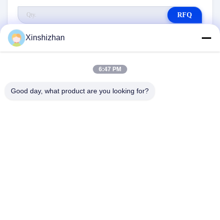
RFQ
Xinshizhan
6:47 PM
Good day, what product are you looking for?
NEEM CONTACT MET ONS
OP
Adres:
606, Gebouw C, Longbang Kexing
Science Park, Gong Ming Street, 518106,
ShenZhen, China.
E-Mail:
david.sheng1986@outlook.com
Telefoon:
+8615013682136